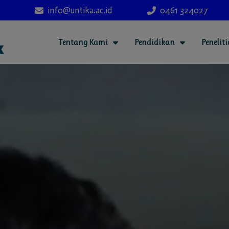
info@untika.ac.id
0461 324027
Tentang Kami
Pendidikan
Penelit